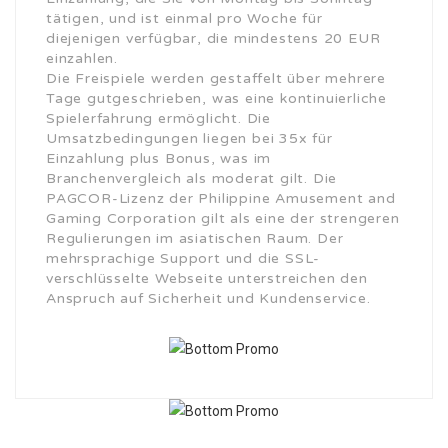
tätigen, und ist einmal pro Woche für
diejenigen verfügbar, die mindestens 20 EUR
einzahlen.
Die Freispiele werden gestaffelt über mehrere
Tage gutgeschrieben, was eine kontinuierliche
Spielerfahrung ermöglicht. Die
Umsatzbedingungen liegen bei 35x für
Einzahlung plus Bonus, was im
Branchenvergleich als moderat gilt. Die
PAGCOR-Lizenz der Philippine Amusement and
Gaming Corporation gilt als eine der strengeren
Regulierungen im asiatischen Raum. Der
mehrsprachige Support und die SSL-
verschlüsselte Webseite unterstreichen den
Anspruch auf Sicherheit und Kundenservice.