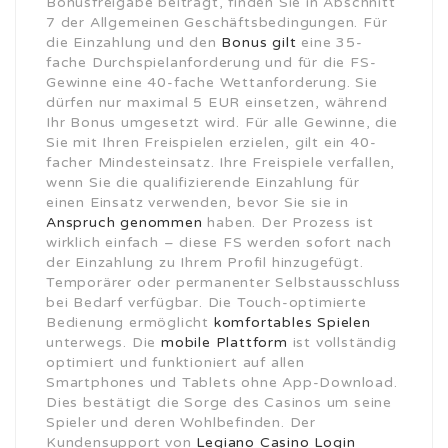
Bonusfreigabe beiträgt, finden Sie in Abschnitt
7 der Allgemeinen Geschäftsbedingungen. Für
die Einzahlung und den
Bonus gilt
eine 35-
fache Durchspielanforderung und für die FS-
Gewinne eine 40-fache Wettanforderung. Sie
dürfen nur maximal 5 EUR einsetzen, während
Ihr Bonus umgesetzt wird. Für alle Gewinne, die
Sie mit Ihren Freispielen erzielen, gilt ein 40-
facher Mindesteinsatz. Ihre Freispiele verfallen,
wenn Sie die qualifizierende Einzahlung für
einen Einsatz verwenden, bevor Sie sie in
Anspruch genommen
haben. Der Prozess ist
wirklich einfach – diese FS werden sofort nach
der Einzahlung zu Ihrem Profil hinzugefügt.
Temporärer oder permanenter Selbstausschluss
bei Bedarf verfügbar. Die Touch-optimierte
Bedienung ermöglicht
komfortables Spielen
unterwegs. Die
mobile Plattform
ist vollständig
optimiert und funktioniert auf allen
Smartphones und Tablets ohne App-Download.
Dies bestätigt die Sorge des Casinos um seine
Spieler und deren Wohlbefinden. Der
Kundensupport von
Legiano Casino Login