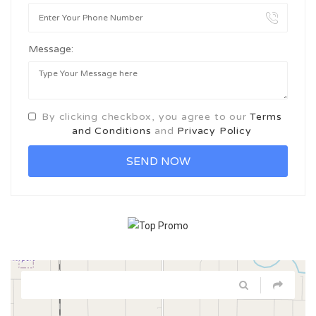
Message:
By clicking checkbox, you agree to our
Terms
and Conditions
and
Privacy Policy