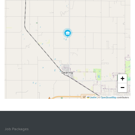
+
−
Leaflet
|
©
OpenStreetMap
contributors
Job Packages