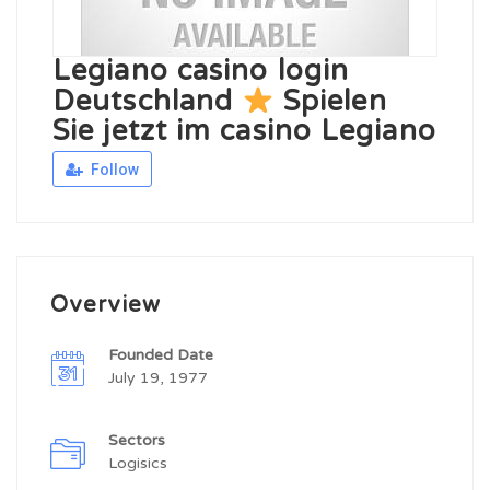
Legiano casino login
Deutschland
Spielen
Sie jetzt im casino Legiano
Follow
Overview
Founded Date
July 19, 1977
Sectors
Logisics