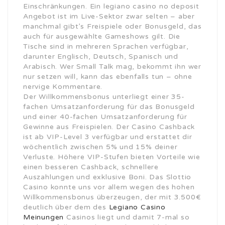
Einschränkungen. Ein legiano casino no deposit
Angebot ist im Live-Sektor zwar selten – aber
manchmal gibt’s Freispiele oder Bonusgeld, das
auch für ausgewählte Gameshows gilt. Die
Tische sind in mehreren Sprachen verfügbar,
darunter Englisch, Deutsch, Spanisch und
Arabisch. Wer Small Talk mag, bekommt ihn wer
nur setzen will, kann das ebenfalls tun – ohne
nervige Kommentare.
Der Willkommensbonus unterliegt einer 35-
fachen Umsatzanforderung für das Bonusgeld
und einer 40-fachen Umsatzanforderung für
Gewinne aus Freispielen. Der Casino Cashback
ist ab VIP-Level 3 verfügbar und erstattet dir
wöchentlich zwischen 5% und 15% deiner
Verluste. Höhere VIP-Stufen bieten Vorteile wie
einen besseren Cashback, schnellere
Auszahlungen und exklusive Boni. Das Slottio
Casino konnte uns vor allem wegen des hohen
Willkommensbonus überzeugen, der mit 3.500€
deutlich über dem des
Legiano Casino
Meinungen
Casinos liegt und damit 7-mal so