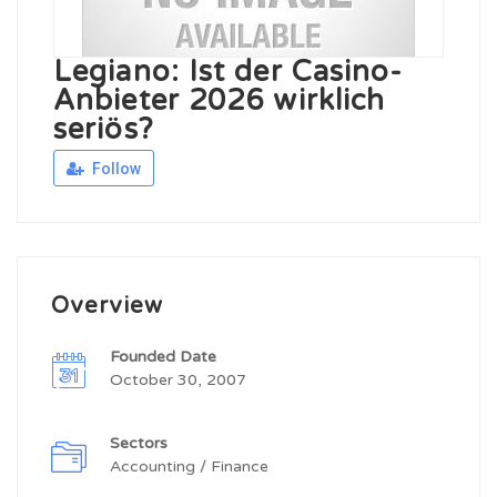
Legiano: Ist der Casino-
Anbieter 2026 wirklich
seriös?
Follow
Overview
Founded Date
October 30, 2007
Sectors
Accounting / Finance