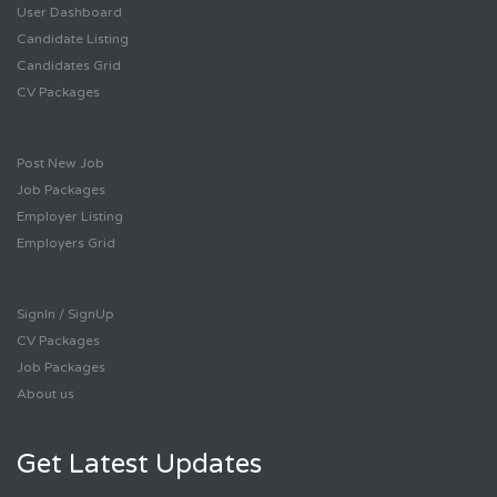
User Dashboard
Candidate Listing
Candidates Grid
CV Packages
Post New Job
Job Packages
Employer Listing
Employers Grid
SignIn / SignUp
CV Packages
Job Packages
About us
Get Latest Updates