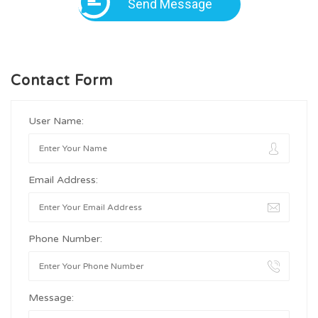
Send Message
Contact Form
User Name:
Email Address:
Phone Number:
Message: