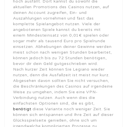
hoch ausfällt. Dort kannst du sowohl die
aktuellen Promotions des Casinos nutzen, auf
deinen Account zugreifen, Ein- und
Auszahlungen vornehmen und fast das
komplette Spielangebot nutzen. Viele der
angebotenen Spiele kannst du bereits mit
einem Mindesteinsatz von 0,01€ spielen oder
sogar mehr als tausend Euro pro Spielrunde
einsetzen. Abhebungen deiner Gewinne werden
meist schon nach wenigen Stunden bearbeitet,
können jedoch bis zu 72 Stunden benötigen,
bevor dir dein Geld gutgeschrieben wird.
Nach kurzer Zeit können Sie Legiano wieder
nutzen, denn die Ausfallzeit ist meist nur kurz.
Abgesehen davon sollten Sie nicht versuchen,
die Beschränkungen des Casinos auf irgendeine
Weise zu umgehen, indem Sie eine VPN-
Verbindung nutzen. Auch wenn dies die
einfachsten Optionen sind, die es gibt,
benötigt
diese Variante noch weniger Zeit. Sie
können sich entspannen und Ihre Zeit auf dieser
Glücksspielseite genießen, ohne sich um
irgendwelche komplizierten Prozesse zu