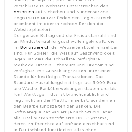
mehrsprachige Support und die SSL-
verschlüsselte Webseite unterstreichen den
Anspruch
auf Sicherheit und Kundenservice.
Registrierte Nutzer finden den Login-Bereich
prominent im oberen rechten Bereich der
Website platziert.
Der genaue Betrag und die Freispielanzahl sind
an Mindesteinzahlungsschwellen geknüpft, die
im
Bonusbereich
der Webseite aktuell einsehbar
sind. Für Spieler, die Wert auf Geschwindigkeit
legen, ist dies die schnellste verfügbare
Methode. Bitcoin, Ethereum und Litecoin sind
verfügbar, mit Auszahlungszeiten unter einer
Stunde für bestätigte Transaktionen. Das
Standard-Auszahlungslimit liegt bei 5.000 Euro
pro Woche. Banküberweisungen dauern drei bis
fünf Werktage – das ist branchenüblich und
liegt nicht an der Plattform selbst, sondern an
den Bearbeitungszeiten der Banken. Die
Softwarequalität variiert je nach Studio, aber
alle Titel nutzen zertifizierte RNG-Systeme,
deren Prüfberichte auf Anfrage einsehbar sind.
In Deutschland funktioniert alles ohne