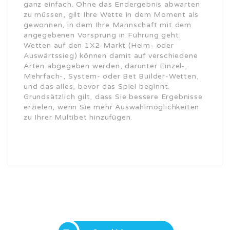
ganz einfach. Ohne das Endergebnis abwarten
zu müssen, gilt Ihre Wette in dem Moment als
gewonnen, in dem Ihre Mannschaft mit dem
angegebenen Vorsprung in Führung geht.
Wetten auf den 1X2-Markt (Heim- oder
Auswärtssieg) können damit auf verschiedene
Arten abgegeben werden, darunter Einzel-,
Mehrfach-, System- oder Bet Builder-Wetten,
und das alles, bevor das Spiel beginnt.
Grundsätzlich gilt, dass Sie bessere Ergebnisse
erzielen, wenn Sie mehr Auswahlmöglichkeiten
zu Ihrer Multibet hinzufügen.