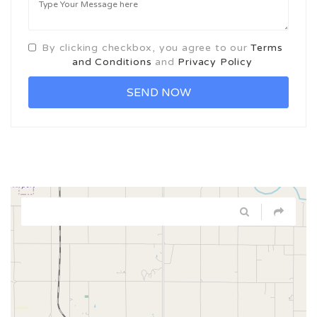
By clicking checkbox, you agree to our
Terms
and Conditions
and
Privacy Policy