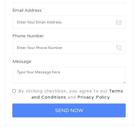
Email Address:
Phone Number:
Message:
By clicking checkbox, you agree to our
Terms
and Conditions
and
Privacy Policy