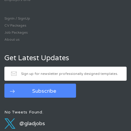
SignIn / SignUp
CV Packages
Job Packages
About us
Get Latest Updates
No Tweets Found.
@gladjobs