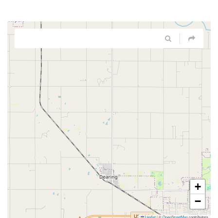
+
−
Leaflet
|
©
OpenStreetMap
contributors